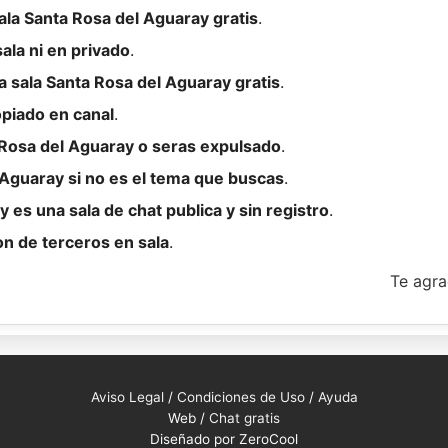
sala Santa Rosa del Aguaray gratis
.
ala ni en privado
.
 sala Santa Rosa del Aguaray gratis
.
opiado en canal
.
 Rosa del Aguaray o seras expulsado
.
 Aguaray si no es el tema que buscas
.
 es una sala de chat publica y sin registro
.
on de terceros en sala
.
Te agra
Aviso Legal
/
Condiciones de Uso
/
Ayuda
Web /
Chat gratis
Diseñado por ZeroCool