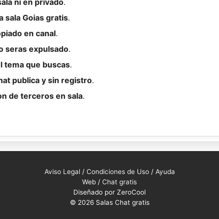
ala ni en privado
.
 sala Goias gratis
.
opiado en canal
.
 o seras expulsado
.
el tema que buscas
.
at publica y sin registro
.
on de terceros en sala
.
Aviso Legal
/
Condiciones de Uso
/
Ayuda
Web /
Chat gratis
Diseñado por ZeroCool
© 2026 Salas Chat gratis