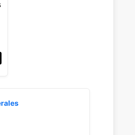
s
rales