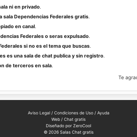
ala ni en privado
.
a sala Dependencias Federales gratis
.
opiado en canal
.
ndencias Federales o seras expulsado
.
ederales si no es el tema que buscas
.
s es una sala de chat publica y sin registro
.
on de terceros en sala
.
Te agra
Aviso Legal
/
Condiciones de Uso
/
Ayuda
Web /
Chat gratis
Diseñado por ZeroCool
© 2026 Salas Chat gratis